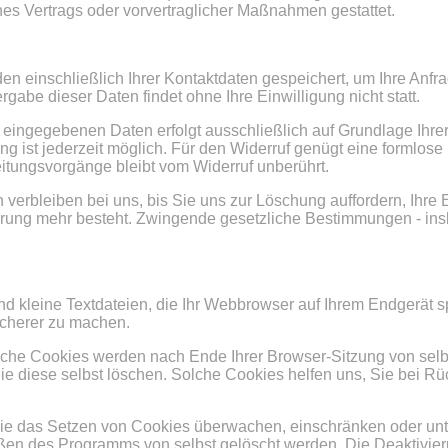
nes Vertrags oder vorvertraglicher Maßnahmen gestattet.
en einschließlich Ihrer Kontaktdaten gespeichert, um Ihre Anfr
gabe dieser Daten findet ohne Ihre Einwilligung nicht statt.
 eingegebenen Daten erfolgt ausschließlich auf Grundlage Ihrer 
igung ist jederzeit möglich. Für den Widerruf genügt eine formlos
eitungsvorgänge bleibt vom Widerruf unberührt.
 verbleiben bei uns, bis Sie uns zur Löschung auffordern, Ihre
rung mehr besteht. Zwingende gesetzliche Bestimmungen - ins
 kleine Textdateien, die Ihr Webbrowser auf Ihrem Endgerät sp
sicherer zu machen.
lche Cookies werden nach Ende Ihrer Browser-Sitzung von selb
ie diese selbst löschen. Solche Cookies helfen uns, Sie bei R
 das Setzen von Cookies überwachen, einschränken oder unte
eßen des Programms von selbst gelöscht werden. Die Deaktivie