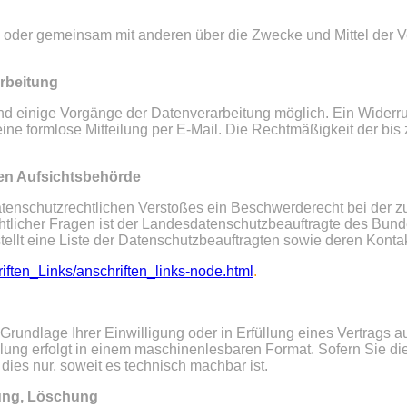
lein oder gemeinsam mit anderen über die Zwecke und Mittel de
arbeitung
nd einige Vorgänge der Datenverarbeitung möglich. Ein Widerruf I
eine formlose Mitteilung per E-Mail. Die Rechtmäßigkeit der bis
en Aufsichtsbehörde
 datenschutzrechtlichen Verstoßes ein Beschwerderecht bei der 
tlicher Fragen ist der Landesdatenschutzbeauftragte des Bunde
ellt eine Liste der Datenschutzbeauftragten sowie deren Kontak
iften_Links/anschriften_links-node.html
.
 Grundlage Ihrer Einwilligung oder in Erfüllung eines Vertrags au
llung erfolgt in einem maschinenlesbaren Format. Sofern Sie di
dies nur, soweit es technisch machbar ist.
rung, Löschung