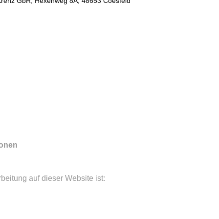
 Krenz GbR, Hexenweg 8A, 48653 Coesfeld
ionen
rbeitung auf dieser Website ist: